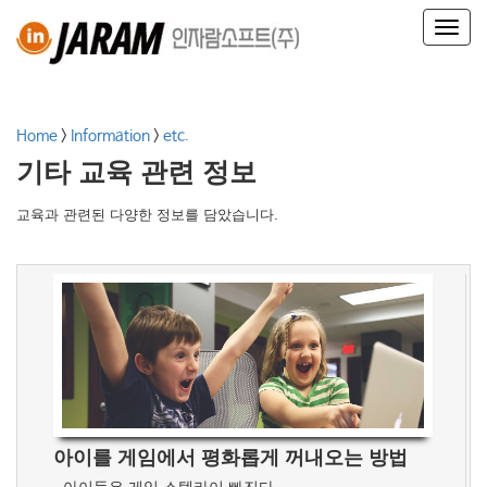
T
o
g
g
l
Home
>
Information
>
etc.
e
n
기타 교육 관련 정보
a
v
교육과 관련된 다양한 정보를 담았습니다.
i
g
a
t
i
o
n
아이를 게임에서 평화롭게 꺼내오는 방법